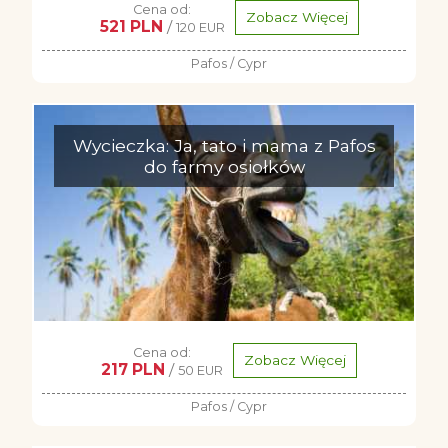
Cena od:
Zobacz Więcej
521 PLN
/
120 EUR
Pafos / Cypr
Wycieczka: Ja, tato i mama z Pafos
do farmy osiołków
Cena od:
Zobacz Więcej
217 PLN
/
50 EUR
Pafos / Cypr