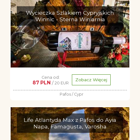
Wycieczka Szlakiem Cypryjskich
Winnic - Sterna Winiarnia
Cena od:
Zobacz Więcej
87 PLN
/
20 EUR
Pafos / Cypr
Life Atlantyda Max z Pafos do Ayia
Napa, Famagusta, Varosha