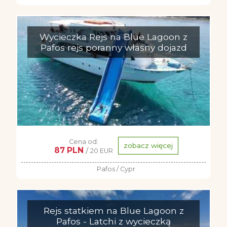
Wycieczka Rejs na Blue Lagoon z
Pafos rejs poranny własny dojazd
Cena od:
zobacz więcej
87 PLN
/
20 EUR
Pafos / Cypr
Rejs statkiem na Blue Lagoon z
Pafos - Latchi z wycieczką