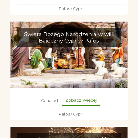
Pafos / Cypr
Święta Bożego Narodzenia w willi
Bajeczny Cypr w Pafos
Zobacz Więcej
Cena od:
Pafos / Cypr