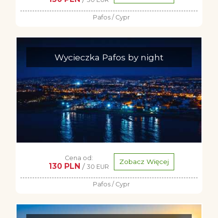
Pafos / Cypr
Wycieczka Pafos by night
Cena od:
Zobacz Więcej
130 PLN
/
30 EUR
Pafos / Cypr