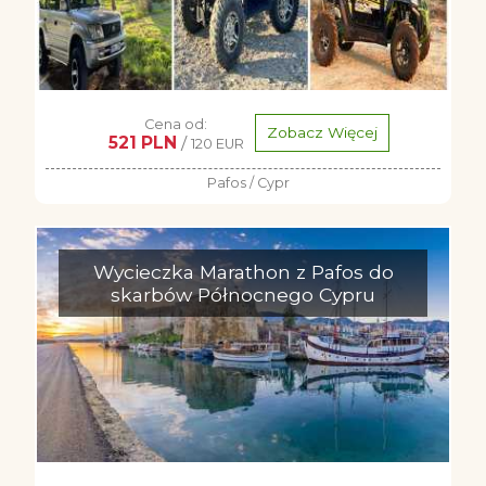
Cena od:
Zobacz Więcej
521 PLN
/
120 EUR
Pafos / Cypr
Wycieczka Marathon z Pafos do
skarbów Północnego Cypru