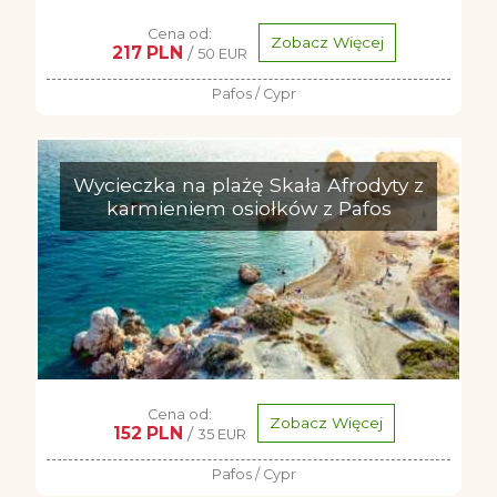
Cena od:
Zobacz Więcej
217 PLN
/
50 EUR
Pafos / Cypr
Wycieczka na plażę Skała Afrodyty z
karmieniem osiołków z Pafos
Cena od:
Zobacz Więcej
152 PLN
/
35 EUR
Pafos / Cypr