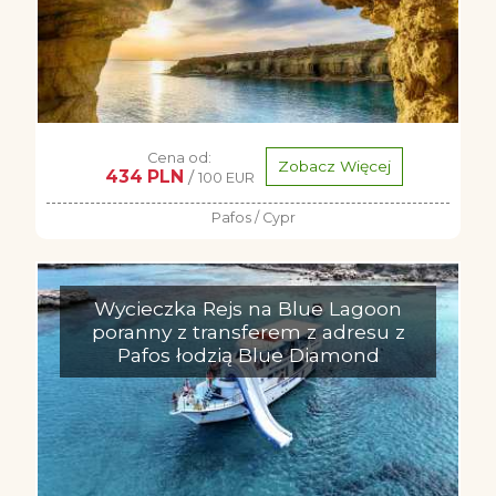
Cena od:
Zobacz Więcej
434 PLN
/
100 EUR
Pafos / Cypr
Wycieczka Rejs na Blue Lagoon
poranny z transferem z adresu z
Pafos łodzią Blue Diamond