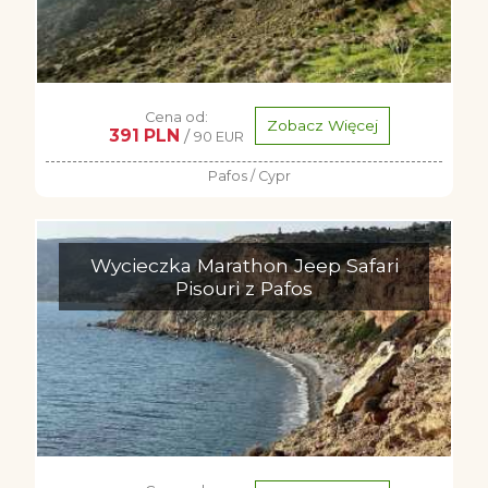
Cena od:
Zobacz Więcej
391 PLN
/
90 EUR
Pafos / Cypr
Wycieczka Marathon Jeep Safari
Pisouri z Pafos