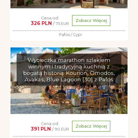
Cena od:
Zobacz Więcej
326 PLN
/
75 EUR
Pafos / Cypr
Wycieczka marathon szlakiem
winnym i tradycyjną kuchnią z
bogatą historią: Kourion, Omodos,
Avakas, Blue Lagoon [30] z Pafos
Cena od:
Zobacz Więcej
391 PLN
/
90 EUR