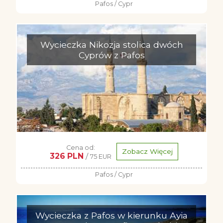
Pafos / Cypr
Wycieczka Nikozja stolica dwóch
Cyprów z Pafos
Cena od:
Zobacz Więcej
326 PLN
/
75 EUR
Pafos / Cypr
Wycieczka z Pafos w kierunku Ayia