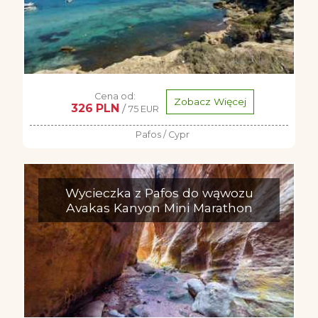
Cena od:
Zobacz Więcej
326 PLN
/
75 EUR
Pafos / Cypr
Wycieczka z Pafos do wąwozu
Avakas Kanyon Mini Marathon