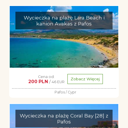
Wycieczka na plażę Lara Beach i
kanion Avakas z Pafos
Cena od:
Zobacz Więcej
200 PLN
/
46 EUR
Pafos / Cypr
Wycieczka na plażę Coral Bay [28] z
Pafos