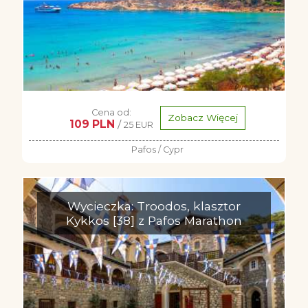
Cena od:
Zobacz Więcej
109 PLN
/
25 EUR
Pafos / Cypr
Wycieczka: Troodos, klasztor
Kykkos [38] z Pafos Marathon