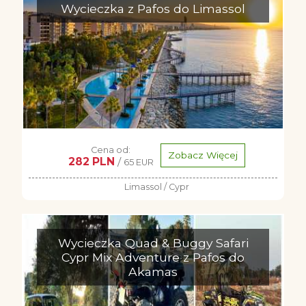
Wycieczka z Pafos do Limassol
Cena od:
Zobacz Więcej
282 PLN
/
65 EUR
Limassol / Cypr
Wycieczka Quad & Buggy Safari
Cypr Mix Adventure z Pafos do
Akamas