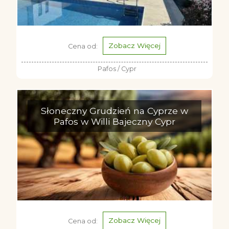
Cypryjskie plaże zapraszają
więcej
Zobacz Więcej
Cena od:
Pafos / Cypr
Słoneczny Grudzień na Cyprze w
Pafos w Willi Bajeczny Cypr
Zobacz Więcej
Cena od: