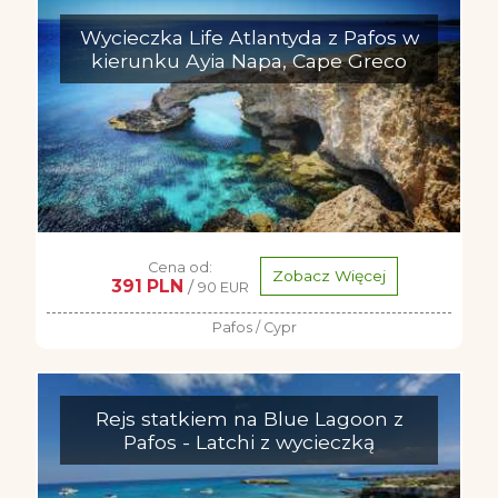
Wycieczka Life Atlantyda z Pafos w
kierunku Ayia Napa, Cape Greco
Cena od:
Zobacz Więcej
391 PLN
/
90 EUR
Pafos / Cypr
Rejs statkiem na Blue Lagoon z
Pafos - Latchi z wycieczką