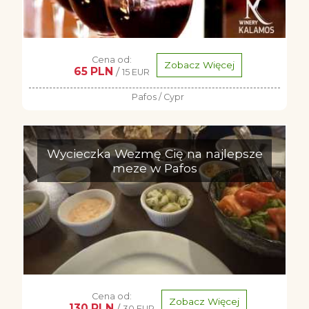
Cena od:
Zobacz Więcej
65 PLN
/
15 EUR
Pafos / Cypr
Wycieczka Wezmę Cię na najlepsze
meze w Pafos
Cena od:
Zobacz Więcej
130 PLN
/
30 EUR