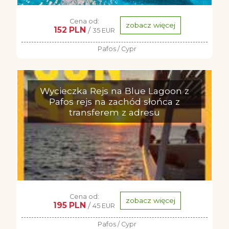
Cena od:
zobacz więcej
152 PLN
/
35 EUR
Pafos / Cypr
Wycieczka Rejs na Blue Lagoon z
Pafos rejs na zachód słońca z
transferem z adresu
Cena od:
zobacz więcej
195 PLN
/
45 EUR
Pafos / Cypr