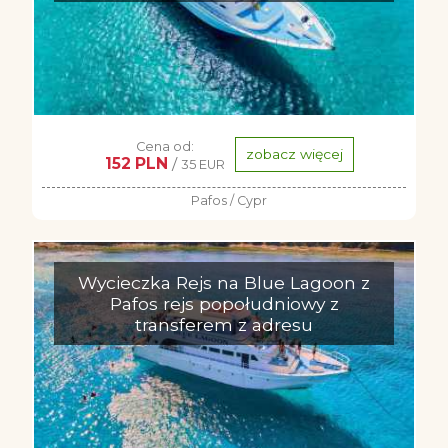
Cena od:
zobacz więcej
152 PLN
/
35 EUR
Pafos / Cypr
Wycieczka Rejs na Blue Lagoon z
Pafos rejs popołudniowy z
transferem z adresu