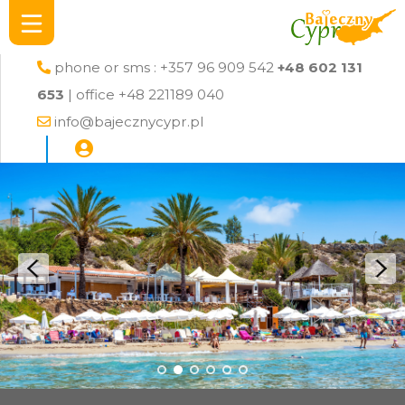
phone or sms : +357 96 909 542
+48 602 131
653
| office +48 221189 040
info@bajecznycypr.pl
Next