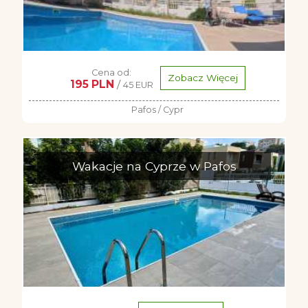
Cena od:
Zobacz Więcej
195 PLN
/
45 EUR
Pafos / Cypr
Wakacje na Cyprze w Pafos