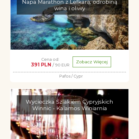
Napa Marathon z Lefkarą, odrobiną
wina i oliwy
Cena od:
Zobacz Więcej
391 PLN
/
90 EUR
Pafos / Cypr
Wycieczka Szlakiem Cypryjskich
Winnic - Kalamos Winiarnia