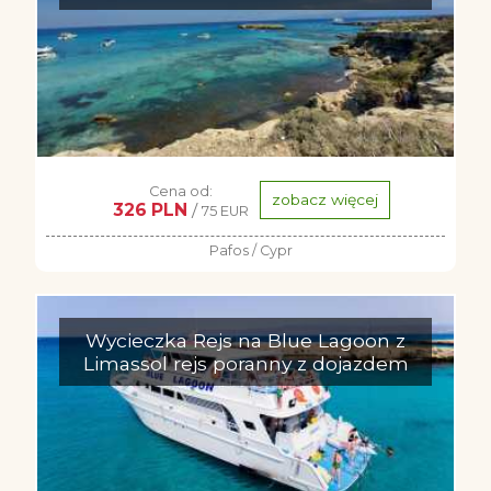
Cena od:
zobacz więcej
326 PLN
/
75 EUR
Pafos / Cypr
Wycieczka Rejs na Blue Lagoon z
Limassol rejs poranny z dojazdem