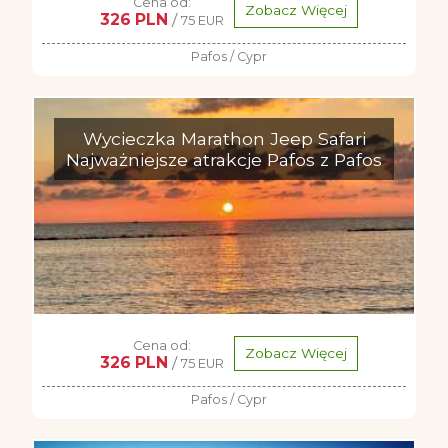
Cena od:
Zobacz Więcej
326 PLN
/
75 EUR
Pafos / Cypr
Wycieczka Marathon Jeep Safari
Najważniejsze atrakcje Pafos z Pafos
Cena od:
Zobacz Więcej
326 PLN
/
75 EUR
Pafos / Cypr