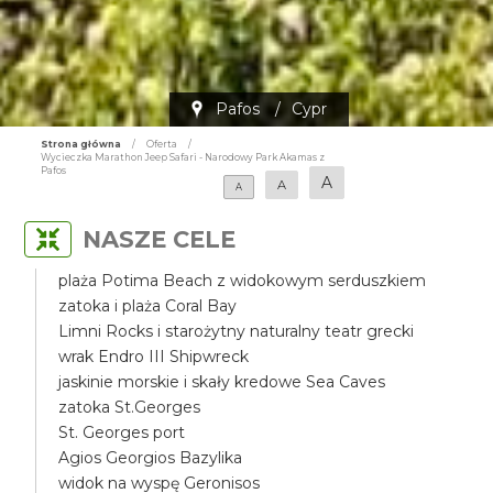
Pafos
/
Cypr
Strona główna
/
Oferta
/
Wycieczka Marathon Jeep Safari - Narodowy Park Akamas z
Pafos
A
A
A
NASZE CELE
plaża Potima Beach z widokowym serduszkiem
zatoka i plaża Coral Bay
Limni Rocks i starożytny naturalny teatr grecki
wrak Endro III Shipwreck
jaskinie morskie i skały kredowe Sea Caves
zatoka St.Georges
St. Georges port
Agios Georgios Bazylika
widok na wyspę Geronisos