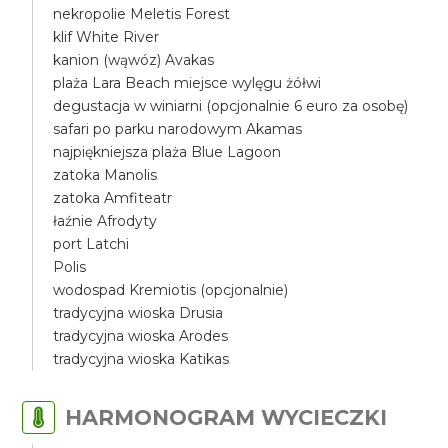
nekropolie Meletis Forest
klif White River
kanion (wąwóz) Avakas
plaża Lara Beach miejsce wylęgu żółwi
degustacja w winiarni (opcjonalnie 6 euro za osobę)
safari po parku narodowym Akamas
najpiękniejsza plaża Blue Lagoon
zatoka Manolis
zatoka Amfiteatr
łaźnie Afrodyty
port Latchi
Polis
wodospad Kremiotis (opcjonalnie)
tradycyjna wioska Drusia
tradycyjna wioska Arodes
tradycyjna wioska Katikas
HARMONOGRAM WYCIECZKI