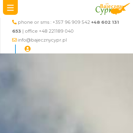
phone or sms : +357 96 909 542
+48 602 131
653
| office +48 221189 040
info@bajecznycypr.pl