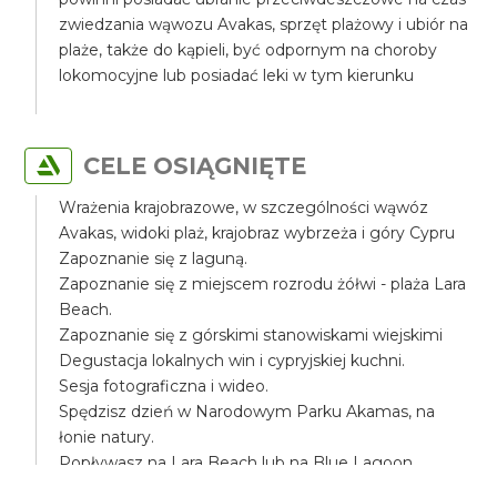
zwiedzania wąwozu Avakas, sprzęt plażowy i ubiór na
plaże, także do kąpieli, być odpornym na choroby
lokomocyjne lub posiadać leki w tym kierunku
CELE OSIĄGNIĘTE
Wrażenia krajobrazowe, w szczególności wąwóz
Avakas, widoki plaż, krajobraz wybrzeża i góry Cypru
Zapoznanie się z laguną.
Zapoznanie się z miejscem rozrodu żółwi - plaża Lara
Beach.
Zapoznanie się z górskimi stanowiskami wiejskimi
Degustacja lokalnych win i cypryjskiej kuchni.
Sesja fotograficzna i wideo.
Spędzisz dzień w Narodowym Parku Akamas, na
łonie natury.
Popływasz na Lara Beach lub na Blue Lagoon.
Poczujesz klimat najbardziej dzikiej części Cypru.